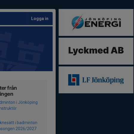
Logga in
er från
ningen
dminton i Jönköping
instruktör
äknesätt i badminton
säsongen 2026/2027