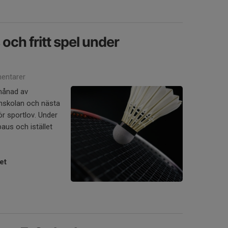
och fritt spel under
entarer
 månad av
nskolan och nästa
ör sportlov. Under
paus och istället
et