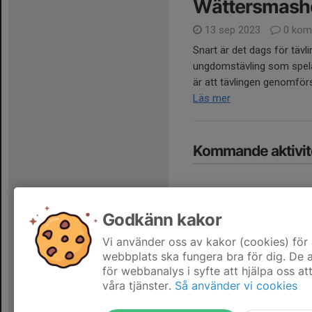
Wättersmashe
13 sep 2023
0 kom
Snart är det dags för täv
ungdomstävling som spela
är att tävlingen genomförs
Läs mer
Kommande aktivit
Godkänn kakor
Vi använder oss av kakor (cookies) för 
Hela kalendern
webbplats ska fungera bra för dig. De
för webbanalys i syfte att hjälpa oss at
våra tjänster.
Så använder vi cookies