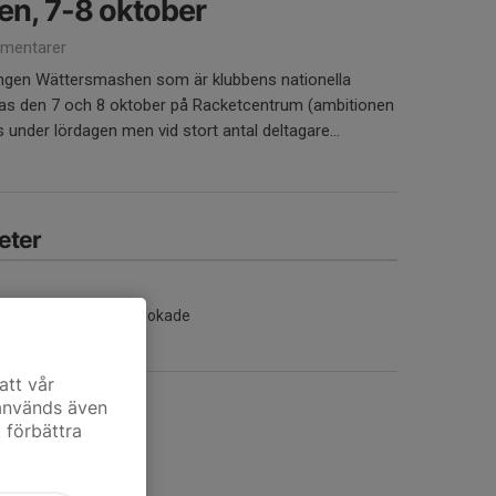
n, 7-8 oktober
mentarer
lingen Wättersmashen som är klubbens nationella
s den 7 och 8 oktober på Racketcentrum (ambitionen
 under lördagen men vid stort antal deltagare...
eter
Inga aktiviteter inbokade
att vår
 används även
t förbättra