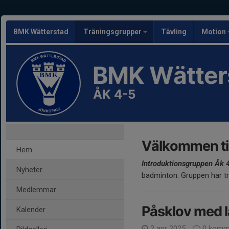
BMK Wätterstad
Träningsgrupper
Tävling
Motion
BMK Wätter
ÅK 4-5
Välkommen til
Hem
Introduktionsgruppen Åk 
Nyheter
badminton. Gruppen har tr
Medlemmar
Påsklov med l
Kalender
2 apr 2025
0 komm