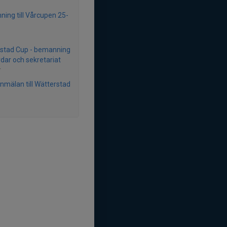
ing till Vårcupen 25-
stad Cup - bemanning
dar och sekretariat
r
anmälan till Wätterstad