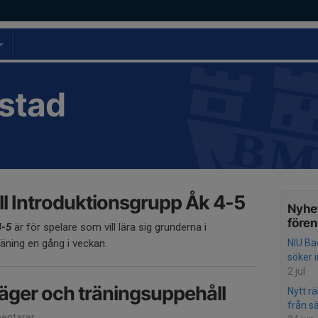
stad
l Introduktionsgrupp Åk 4-5
Nyhet
före
4-5
är för spelare som vill lära sig grunderna i
äning en gång i veckan.
NIU Ba
söker 
2 jul
äger och träningsuppehåll
Nytt r
från 
entarer