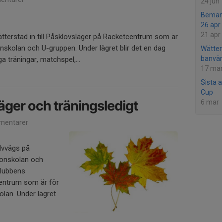
24 jun
Bemann
26 apr
21 apr
tterstad in till Påsklovsläger på Racketcentrum som är
onskolan och U-gruppen. Under lägret blir det en dag
Wätter
banvär
 träningar, matchspel,...
17 ma
Sista 
Cup
äger och träningsledigt
6 mar
mentarer
lvvägs på
tonskolan och
klubbens
entrum som är för
olan. Under lägret