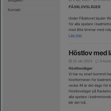
Bildgalleri
PÅSKLOVSLÄGER
Kontakt
Under Påsklovet bjuder Wä
för alla spelare i badmint
med åtta timmar med roliga
Läs mer
Höstlov med l
20 okt 2024
0 kom
Höstlovsläger
Vi har nu snart kommit ha
höstterminen för badmin
vecka 44 är det dags för 
Höstlovsläger på Racketc
alla spelare i badmintonsk
blir det två...