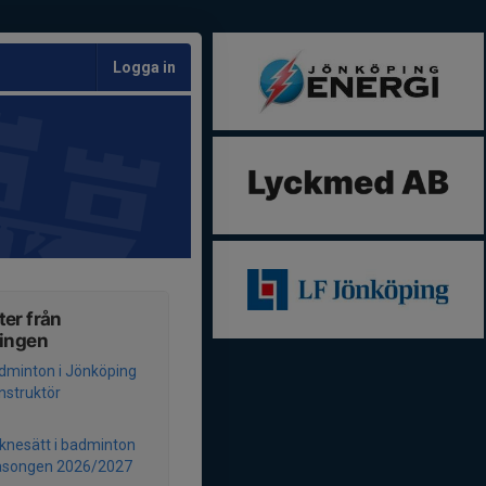
Logga in
er från
ningen
dminton i Jönköping
instruktör
äknesätt i badminton
säsongen 2026/2027