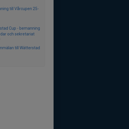
ing till Vårcupen 25-
stad Cup - bemanning
dar och sekretariat
r
anmälan till Wätterstad