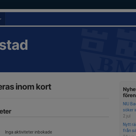
stad
ras inom kort
Nyhet
före
NIU Ba
eter
söker 
2 jul
Nytt r
från 
Inga aktiviteter inbokade