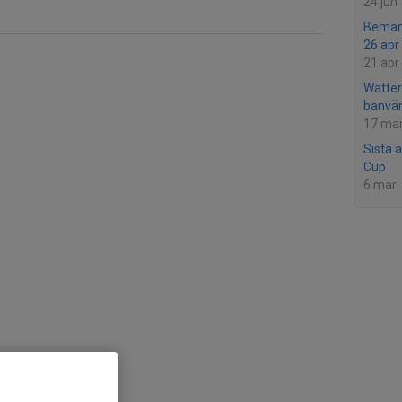
24 jun
Bemann
26 apr
21 apr
Wätter
banvär
17 ma
Sista 
Cup
6 mar