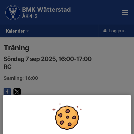
BMK Wätterstad
ÅK 4-5
Logga in
Kalender
Träning
Söndag 7 sep 2025, 16:00-17:00
RC
Samling: 16:00