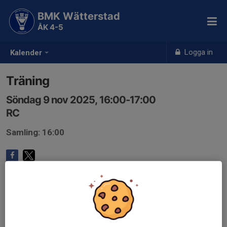
BMK Wätterstad
ÅK 4-5
Logga in
Kalender
Träning
Söndag 9 nov 2025, 16:00-17:00
RC
Samling: 16:00