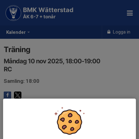
BMK Wätterstad
ÅK 6-7 + tonår
Logga in
Kalender
Träning
Måndag 10 nov 2025, 18:00-19:00
RC
Samling: 18:00