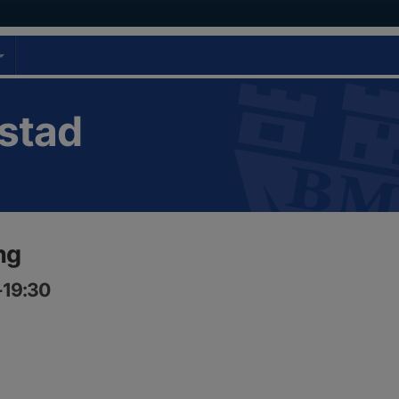
stad
ng
0-19:30