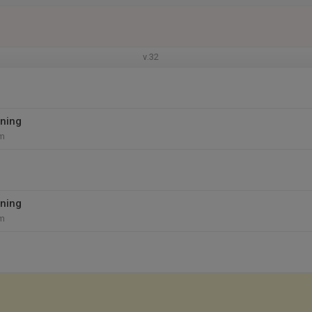
v.32
ning
um
ning
um