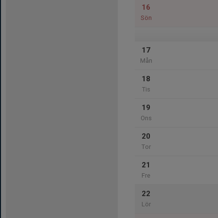
16
Sön
17
Mån
18
Tis
19
Ons
20
Tor
21
Fre
22
Lör