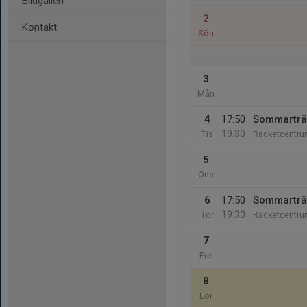
Bildgalleri
2
Kontakt
Sön
3
Mån
4
17:50
Sommarträ
19:30
Tis
Racketcentr
5
Ons
6
17:50
Sommarträ
19:30
Tor
Racketcentr
7
Fre
8
Lör