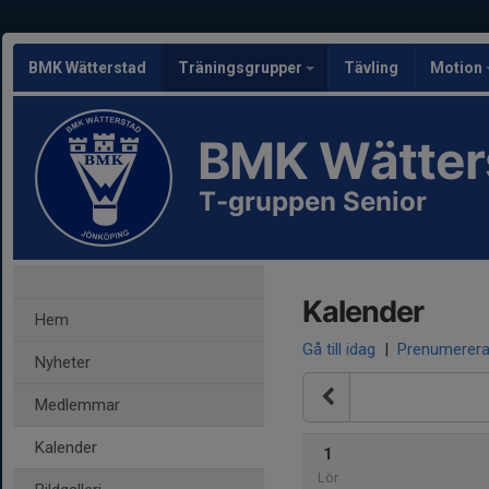
BMK Wätterstad
Träningsgrupper
Tävling
Motion
BMK Wätter
T-gruppen Senior
Kalender
Hem
Gå till idag
|
Prenumerer
Nyheter
Medlemmar
Kalender
1
Lör