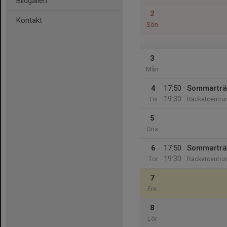
Bildgalleri
2
Kontakt
Sön
3
Mån
4
17:50
Sommarträ
19:30
Tis
Racketcentr
5
Ons
6
17:50
Sommarträ
19:30
Tor
Racketcentr
7
Fre
8
Lör