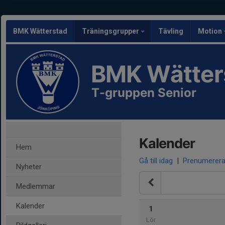
BMK Wätterstad
Träningsgrupper
Tävling
Motion
BMK Wätter
T-gruppen Senior
Kalender
Hem
Gå till idag
|
Prenumerer
Nyheter
Medlemmar
Kalender
1
Lör