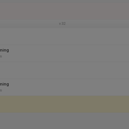
v.32
ning
um
ning
um