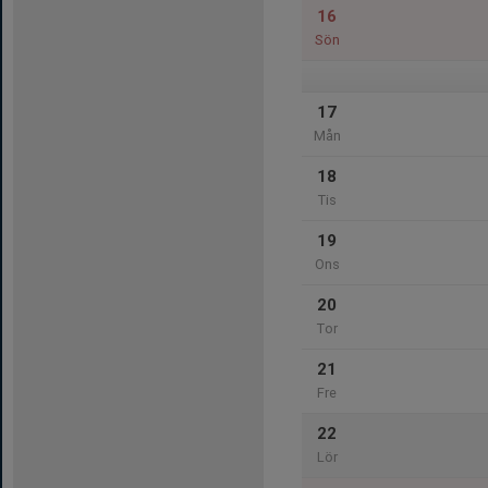
16
Sön
17
Mån
18
Tis
19
Ons
20
Tor
21
Fre
22
Lör