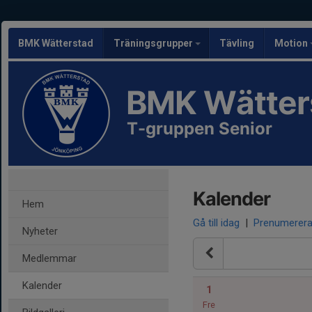
BMK Wätterstad
Träningsgrupper
Tävling
Motion
BMK Wätter
T-gruppen Senior
Kalender
Hem
Gå till idag
|
Prenumerer
Nyheter
Medlemmar
Kalender
1
Fre