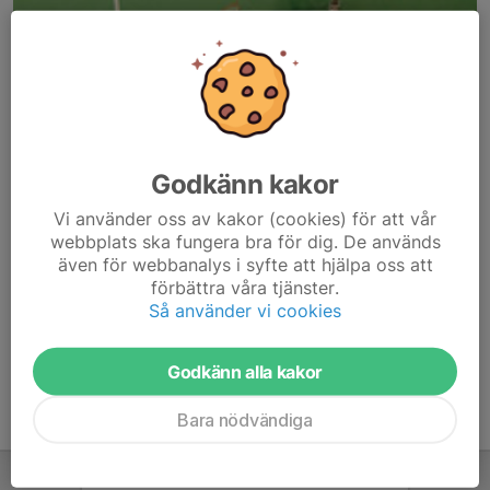
Godkänn kakor
Här hamnar automatiskt de senaste nyheterna på hemsidan. För
Vi använder oss av kakor (cookies) för att vår
att kunna börja administrera hemsidan loggar du in högst upp till
webbplats ska fungera bra för dig. De används
höger.
även för webbanalys i syfte att hjälpa oss att
förbättra våra tjänster.
/Svenskalag.se
Så använder vi cookies
Godkänn alla kakor
Bara nödvändiga