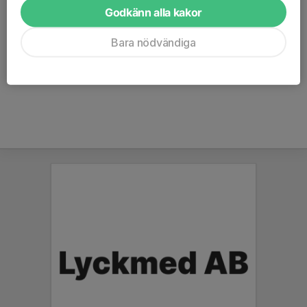
Godkänn alla kakor
Våren 2027
Bara nödvändiga
Wätterstad Cup
- 20-21 mars. Seniortävling A-B-C.
Vårcupen
- 24-25 april. Juniortävling i U9 till U17, nivå 1 och 3.