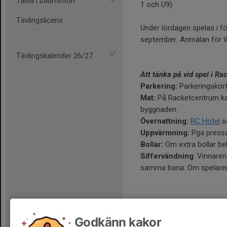
Tävla i badminton
1 och U9)
Tävlingslicens
Under lördagen spelas i fö
september. Anmälan för
Tävlingskalender 26/27
Att tänka på vid spel i R
Parkering:
Parkeringskort
Mat:
På Racketcentrum kan
byggnaden.
Övernattning:
RC Hotel
so
Uppvärmning:
Pga pressa
Bollar:
Om extra bollar beh
Siffervändning
: Vinnaren
samma bana. Om spelaren s
Godkänn kakor