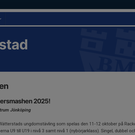
stad
en
ttersmashen 2025!
ntrum Jönköping
tterstads ungdomstävling som spelas den 11-12 oktober på Racket
serna U9 till U19 i nivå 3 samt nivå 1 (nybörjarklass). Singel, dubbel oc