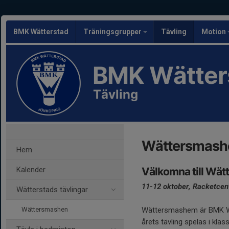
BMK Wätterstad
Träningsgrupper
Tävling
Motion
BMK Wätter
Tävling
Wättersmash
Hem
Kalender
Välkomna till Wä
11-12 oktober, Racketce
Wätterstads tävlingar
Wättersmashen
Wättersmashem är BMK Wä
årets tävling spelas i klas