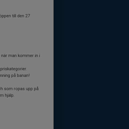
öppen till den 27
er när man kommer in i
riskategorier.
mning på banan!
atch som ropas upp på
m hjälp.