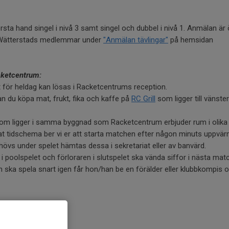
rsta hand singel i nivå 3 samt singel och dubbel i nivå 1. Anmälan är 
 Wätterstads medlemmar under
"Anmälan tävlingar"
på hemsidan
acketcentrum:
 för heldag kan lösas i Racketcentrums reception.
 du köpa mat, frukt, fika och kaffe på
RC Grill
som ligger till vänst
m ligger i samma byggnad som Racketcentrum erbjuder rum i olika p
t tidschema ber vi er att starta matchen efter någon minuts uppvär
övs under spelet hämtas dessa i sekretariat eller av banvärd.
 i poolspelet och förloraren i slutspelet ska vända siffor i nästa m
ka spela snart igen får hon/han be en förälder eller klubbkompis o