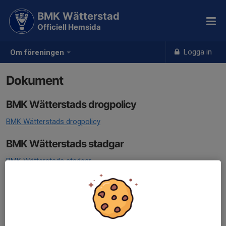
BMK Wätterstad
Officiell Hemsida
Logga in
Om föreningen
Dokument
BMK Wätterstads drogpolicy
BMK Wätterstads drogpolicy
BMK Wätterstads stadgar
BMK Wätterstads stadgar