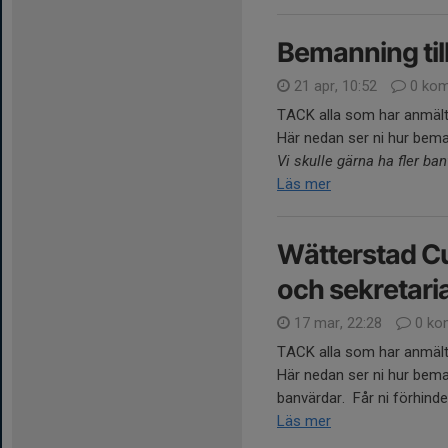
Bemanning til
21 apr, 10:52
0 kom
TACK alla som har anmält si
Här nedan ser ni hur beman
Vi skulle gärna ha fler ban
Läs mer
Wätterstad C
och sekretari
17 mar, 22:28
0 ko
TACK alla som har anmält si
Här nedan ser ni hur beman
banvärdar. Får ni förhinde
Läs mer