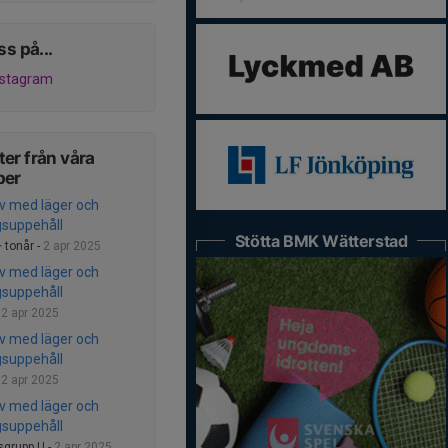
ss på...
nstagram
er från våra
per
v med läger och
gsuppehåll
Stötta BMK Wätterstad
 tonår -
2 apr 2025
v med läger och
gsuppehåll
-
2 apr 2025
v med läger och
gsuppehåll
-
2 apr 2025
v med läger och
gsuppehåll
sgrupp U -
2 apr 2025