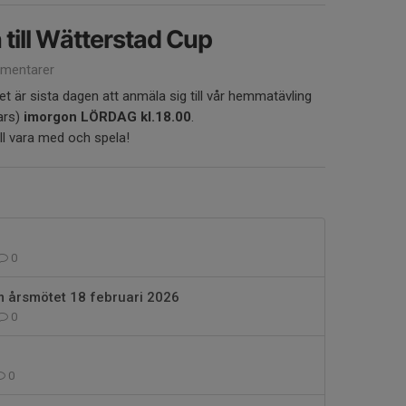
 till Wätterstad Cup
mentarer
det är sista dagen att anmäla sig till vår hemmatävling
ars)
imorgon LÖRDAG kl.18.00
.
ill vara med och spela!
0
 årsmötet 18 februari 2026
0
0