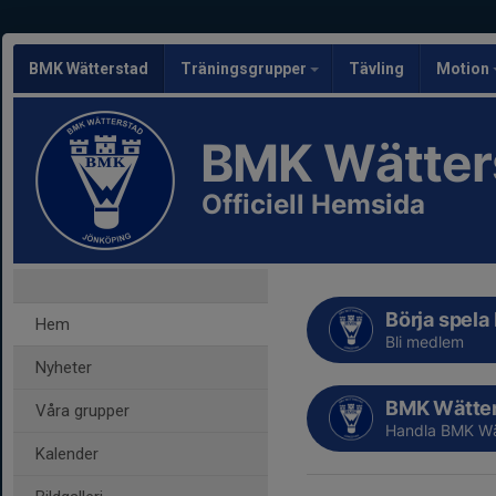
BMK Wätterstad
Träningsgrupper
Tävling
Motion
BMK Wätter
Officiell Hemsida
Börja spela
Hem
Bli medlem
Nyheter
BMK Wätter
Våra grupper
Handla BMK Wä
Kalender