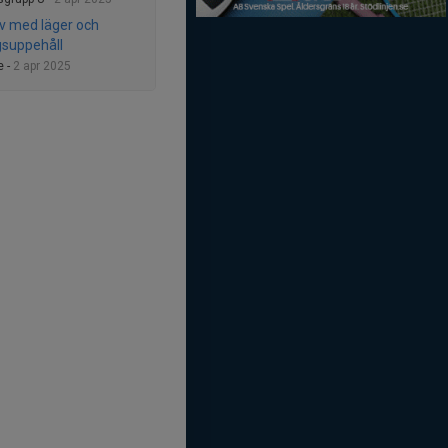
v med läger och
gsuppehåll
e -
2 apr 2025