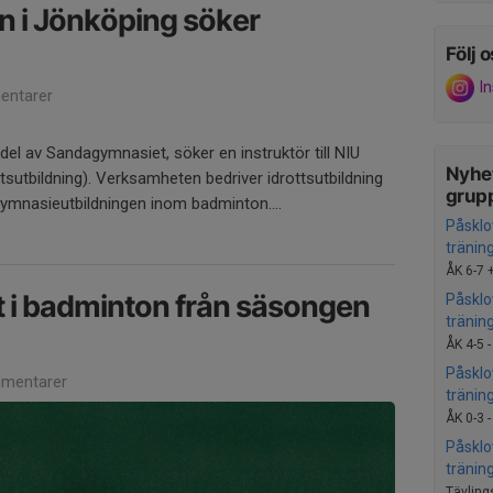
 i Jönköping söker
Följ o
I
ntarer
el av Sandagymnasiet, söker en instruktör till NIU
Nyhet
tsutbildning). Verksamheten bedriver idrottsutbildning
grup
gymnasieutbildningen inom badminton....
Påsklo
tränin
ÅK 6-7 +
t i badminton från säsongen
Påsklo
tränin
ÅK 4-5 
Påsklo
mentarer
tränin
ÅK 0-3 
Påsklo
tränin
Tävling