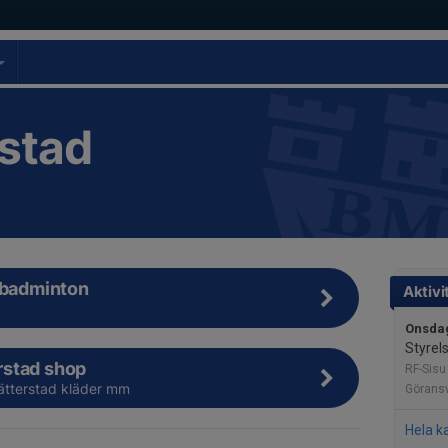
stad
 badminton
Aktivi
Onsdag
Styrel
stad shop
RF-Sisu
tterstad kläder mm
Görans
Hela k