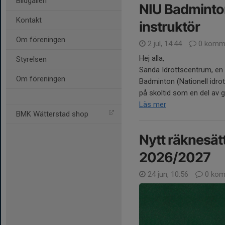
Bildgalleri
NIU Badminton
Kontakt
instruktör
Om föreningen
2 jul, 14:44
0 komme
Hej alla,
Styrelsen
Sanda Idrottscentrum, en d
Om föreningen
Badminton (Nationell idrot
på skoltid som en del av 
Läs mer
BMK Wätterstad shop
Nytt räknesät
2026/2027
24 jun, 10:56
0 kom