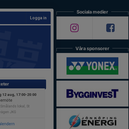
Sociala medier
Logga in
Våra sponsorer
teter
 12 aug, 17:00-20:00
semöte
 Smålands lokal, St
vägen JKG
alendern