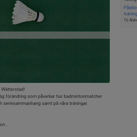
Påsklo
tränin
TG Äldr
 Wätterstad!
iktig förändring som påverkar hur badmintonmatcher
och seriesammanhang samt på våra träningar.
n...