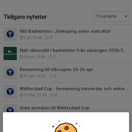
Tidigare nyheter
NIU Badminton i Jönköping söker instruktör
2 jul, 14:44
0
Nytt räknesätt i badminton från säsongen 2026/2027
24 jun, 10:56
0
Bemanning till Vårcupen 25-26 apr
21 apr, 10:52
0
Wätterstad Cup - bemanning banvärdar och sekretariat
17 mar, 22:28
0
Sista anmälan till Wätterstad Cup
6 mar, 11:52
0
Årsmötet 2026