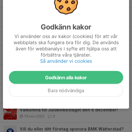
23 feb, 17:56
0
Påminnelse om årsmötet 18 februari 2026
11 feb, 17:56
0
Godkänn kakor
Årsmöte 2026
Vi använder oss av kakor (cookies) för att vår
25 jan, 20:00
0
webbplats ska fungera bra för dig. De används
även för webbanalys i syfte att hjälpa oss att
God jul och gott nytt år!
förbättra våra tjänster.
20 dec 2025
0
Så använder vi cookies
Stora framgångar i Tranås!
Godkänn alla kakor
15 dec 2025
1
Bara nödvändiga
Fritidskortet
28 nov 2025
2
Välkomna till Julskinkeslaget den 6 december!
19 nov 2025
0
Vill du eller ditt företag sponsra BMK Wätterstad?